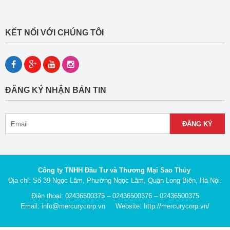
KẾT NỐI VỚI CHÚNG TÔI
ĐĂNG KÝ NHẬN BẢN TIN
Công ty TNHH Đầu Tư và Thương Mại Sao Thủy
Địa chỉ: Số 39 Ngọc Lâm, Phường Ngọc Lâm, Quận Long Biên, Hà Nội.
Điện thoại: 02436500375 – 02436500376 – 02436500375
Email: info@mercurycorp.vn Website: http://mercurycorp.vn/