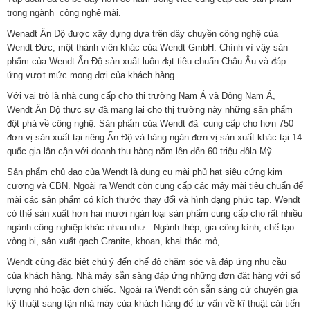
trong ngành công nghệ mài.
Wenadt Ấn Độ được xây dựng dựa trên dây chuyền công nghệ của
Wendt Đức, một thành viên khác của Wendt GmbH. Chính vì vậy sản
phẩm của Wendt Ấn Độ sản xuất luôn đạt tiêu chuẩn Châu Âu và đáp
ứng vượt mức mong đợi của khách hàng.
Với vai trò là nhà cung cấp cho thị trường Nam Á và Đông Nam Á,
Wendt Ấn Độ thực sự đã mang lại cho thị trường này những sản phẩm
đột phá về công nghệ. Sản phẩm của Wendt đã cung cấp cho hơn 750
đơn vị sản xuất tại riêng Ấn Độ và hàng ngàn đơn vị sản xuất khác tại 14
quốc gia lân cận với doanh thu hàng năm lên đến 60 triệu đôla Mỹ.
Sản phẩm chủ đạo của Wendt là dụng cụ mài phủ hạt siêu cứng kim
cương và CBN. Ngoài ra Wendt còn cung cấp các máy mài tiêu chuẩn để
mài các sản phẩm có kích thước thay đổi và hình dạng phức tạp. Wendt
có thể sản xuất hơn hai mươi ngàn loại sản phẩm cung cấp cho rất nhiều
ngành công nghiệp khác nhau như : Ngành thép, gia công kính, chế tạo
vòng bi, sản xuất gạch Granite, khoan, khai thác mỏ,…
Wendt cũng đặc biệt chú ý đến chế độ chăm sóc và đáp ứng nhu cầu
của khách hàng. Nhà máy sẵn sàng đáp ứng những đơn đặt hàng với số
lượng nhỏ hoặc đơn chiếc. Ngoài ra Wendt còn sẵn sàng cử chuyên gia
kỹ thuật sang tận nhà máy của khách hàng để tư vấn về kĩ thuật cải tiến