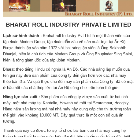
BHARAT ROLL INDUSTRY PRIVATE LIMITED
Lịch sử hình thành :
Brahat roll Industry Pvt.Ltd là một thành viên của
tập đoàn Modern Group, tập đoàn dẫn đầu về sản xuất trục tại Ấn Độ.
Được thành lập vào năm 1972 với hai sáng lập viên là Ông Bakhshíh
Dhanjal, hiện là chủ tịch của Modern Group và Ông Bhupinder Sing Saini,
hiện là tổng giám đốc của tập đoàn Modern.
Bharat theo tiếng Hindu có nghĩa là Ấn Độ. Các nhà sáng lập muốn qua
tên gọi này đưa sản phẩm của công ty đến gần hơn với các nhà máy
thép bản địa. Và quả thực cho đến nay sản phẩm của Công ty đã có mặt
ở hầu hết các nhà thép lớn tại Ấn Độ cũng như trên toàn thế giới.
Năng lực sản xuất :
Sản phẩm của công ty được sản xuất từ hai nhà
máy, một nhà máy tại Kantalia, Howrah và một tại Searampur, Hooghly.
Hàng năm sản lượng mà hai nhà máy này cung cấp cho thị trường toàn
thế giới vào khoảng 10,000 MT. Đây quả thực là một con số quá ấn
tựợng.
Thành quả này có được từ sự tổ chức bài bản của nhà máy cùng hệ
thống trang thiết bị máy móc hiện đại đạt tiêu chuẩn quốc tế và đặc biệt