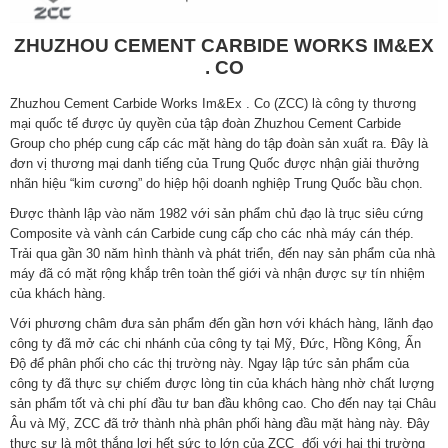
ZHUZHOU CEMENT CARBIDE WORKS IM&EX
. CO
Zhuzhou Cement Carbide Works Im&Ex . Co (ZCC) là công ty thương
mại quốc tế được ủy quyền của tập đoàn Zhuzhou Cement Carbide
Group cho phép cung cấp các mặt hàng do tập đoàn sản xuất ra. Đây là
đơn vị thương mại danh tiếng của Trung Quốc được nhận giải thưởng
nhãn hiệu “kim cương” do hiệp hội doanh nghiệp Trung Quốc bầu chọn.
Được thành lập vào năm 1982 với sản phẩm chủ đạo là trục siêu cứng
Composite và vành cán Carbide cung cấp cho các nhà máy cán thép.
Trải qua gần 30 năm hình thành và phát triển, đến nay sản phẩm của nhà
máy đã có mặt rộng khắp trên toàn thế giới và nhận được sự tín nhiệm
của khách hàng.
Với phương châm đưa sản phẩm đến gần hơn với khách hàng, lãnh đạo
công ty đã mở các chi nhánh của công ty tại Mỹ, Đức, Hồng Kông, Ấn
Độ để phân phối cho các thị trường này. Ngay lập tức sản phẩm của
công ty đã thực sự chiếm được lòng tin của khách hàng nhờ chất lượng
sản phẩm tốt và chi phí đầu tư ban đầu không cao. Cho đến nay tại Châu
Âu và Mỹ, ZCC đã trở thành nhà phân phối hàng đầu mặt hàng này. Đây
thực sự là một thắng lợi hết sức to lớn của ZCC đối với hai thị trường